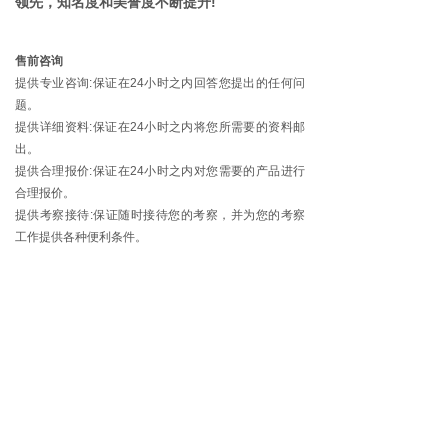
领先，知名度和美誉度不断提升!
售前咨询
提供专业咨询:保证在24小时之内回答您提出的任何问
题。
提供详细资料:保证在24小时之内将您所需要的资料邮
出。
提供合理报价:保证在24小时之内对您需要的产品进行
合理报价。
提供考察接待:保证随时接待您的考察，并为您的考察
工作提供各种便利条件。
售中服务
我们将自觉遵守合同法的规定，确保合同顺利履行。
我们将竭尽所能、按时按量提供优质产品。
我们将严格按照合同规定安全、准确无误地将货品送达
并及时跟踪、反馈您详细的发货、运输情况我们将提供
销售、市场运营等指导服务。